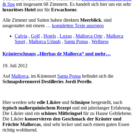
& Spa
mit insgesamt 68 Zimmern. Es handelt sich hier um ein sehr
luxuriöses Hotel
nur für
Erwachsene
.
Alle Zimmer und Suiten haben direkten
Meerblick
, sind
ausgestattet mit einem …
kompletten Texte anzeigen
Calvia
,
Golf
,
Hotels
,
Luxus
,
Mallorca Orte
,
Mallorca
Sport
,
Mallorca Urlaub
,
Santa Ponsa
,
Wellness
Kräuterschnaps „Hierbas de Mallorca“ und mehr…
19. Juli 2012
Auf
Mallorca
, im Küstenort
Santa Ponsa
befindet sich die
Schnapsbrennerei Destilleries Jordi Perello
.
Hier werden sehr
edle Liköre
und
Schnäpse
hergestellt, nach
typisch mallorquinischem Rezept
und mit jahrelanger Erfahrung.
Die Liköre sind ein
schönes Mitbringsel
für zu Hause Gebliebene.
Die Liköre
konservieren den Geschmack der Kräuter und
Früchte Mallorcas
, sind sehr lecker und nach einem guten Essen
richtig wohltuend.