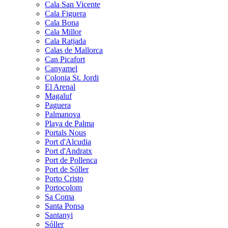
Cala San Vicente
Cala Figuera
Cala Bona
Cala Millor
Cala Ratjada
Calas de Mallorca
Can Picafort
Canyamel
Colonia St. Jordi
El Arenal
Magaluf
Paguera
Palmanova
Playa de Palma
Portals Nous
Port d'Alcudia
Port d'Andratx
Port de Pollenca
Port de Sóller
Porto Cristo
Portocolom
Sa Coma
Santa Ponsa
Santanyi
Sóller