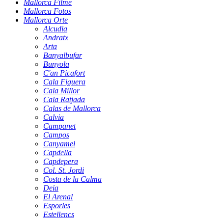
Mallorca Filme
Mallorca Fotos
Mallorca Orte
Alcudia
Andratx
Arta
Banyalbufar
Bunyola
C'an Picafort
Cala Figuera
Cala Millor
Cala Ratjada
Calas de Mallorca
Calvia
Campanet
Campos
Canyamel
Capdella
Capdepera
Col. St. Jordi
Costa de la Calma
Deia
El Arenal
Esporles
Estellencs