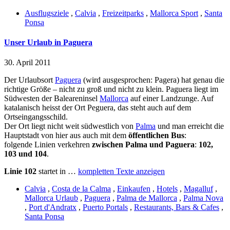
Ausflugsziele
,
Calvia
,
Freizeitparks
,
Mallorca Sport
,
Santa
Ponsa
Unser Urlaub in Paguera
30. April 2011
Der Urlaubsort
Paguera
(wird ausgesprochen: Pagera) hat genau die
richtige Größe – nicht zu groß und nicht zu klein. Paguera liegt im
Südwesten der Baleareninsel
Mallorca
auf einer Landzunge. Auf
katalanisch heisst der Ort Peguera, das steht auch auf dem
Ortseingangsschild.
Der Ort liegt nicht weit südwestlich von
Palma
und man erreicht die
Hauptstadt von hier aus auch mit dem
öffentlichen Bus
:
folgende Linien verkehren
zwischen Palma und Paguera
:
102,
103 und 104
.
Linie 102
startet in …
kompletten Texte anzeigen
Calvia
,
Costa de la Calma
,
Einkaufen
,
Hotels
,
Magalluf
,
Mallorca Urlaub
,
Paguera
,
Palma de Mallorca
,
Palma Nova
,
Port d'Andratx
,
Puerto Portals
,
Restaurants, Bars & Cafes
,
Santa Ponsa