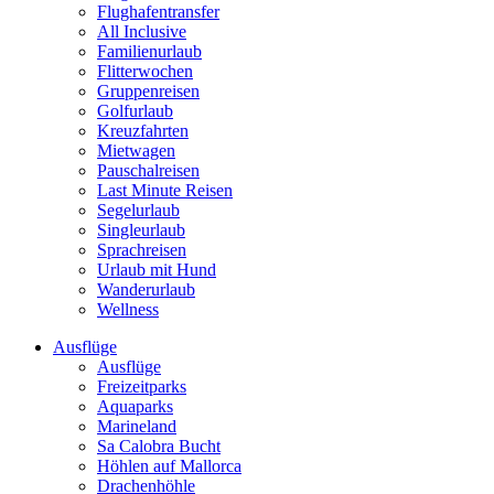
Flughafentransfer
All Inclusive
Familienurlaub
Flitterwochen
Gruppenreisen
Golfurlaub
Kreuzfahrten
Mietwagen
Pauschalreisen
Last Minute Reisen
Segelurlaub
Singleurlaub
Sprachreisen
Urlaub mit Hund
Wanderurlaub
Wellness
Ausflüge
Ausflüge
Freizeitparks
Aquaparks
Marineland
Sa Calobra Bucht
Höhlen auf Mallorca
Drachenhöhle