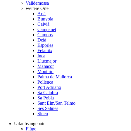
Valldemossa
weitere Orte
Artà
Bunyola
Calvià
Campanet
Campos
Deià
Esporles
Felanitx
Inca
Llucmajor
Manacor
Montuïri
Palma de Mallorca
Pollenca
Port Adriano
Sa Calobra
Sa Pobla
Sant Elm/San Telmo
Ses Salines
Sineu
Urlaubsangebote
Flüge