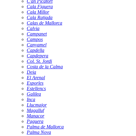
C'an Picafort
Cala Figuera
Cala Millor
Cala Ratjada
Calas de Mallorca
Calvia
Campanet
Campos
Canyamel
Capdella
Capdepera
Col. St. Jordi
Costa de la Calma
Deia
El Arenal
Esporles
Estellencs
Galilea
Inca
Llucmajor
Magalluf
Manacor
Paguera
Palma de Mallorca
Palma Nova