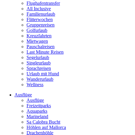
Flughafentransfer
All Inclusive
Familienurlaub
Flitterwochen
Gruppenreisen
Golfurlaub
Kreuzfahrten
Mietwagen
Pauschalreisen
Last Minute Reisen
Segelurlaub
Singleurlaub
Sprachreisen
Urlaub mit Hund
Wanderurlaub
Wellness
Ausflüge
Ausflüge
Freizeitparks
Aquaparks
Marineland
Sa Calobra Bucht
Höhlen auf Mallorca
Drachenhöhle