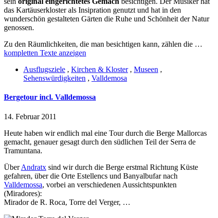
sein
original eingerichtetes Gemach
besichtigen. Der Musiker hat
das Kartäuserkloster als Insipration genutzt und hat in den
wunderschön gestalteten Gärten die Ruhe und Schönheit der Natur
genossen.
Zu den Räumlichkeiten, die man besichtigen kann, zählen die …
kompletten Texte anzeigen
Ausflugsziele
,
Kirchen & Kloster
,
Museen
,
Sehenswürdigkeiten
,
Valldemosa
Bergetour incl. Valldemossa
14. Februar 2011
Heute haben wir endlich mal eine Tour durch die Berge Mallorcas
gemacht, genauer gesagt durch den südlichen Teil der Serra de
Tramuntana.
Über
Andratx
sind wir durch die Berge erstmal Richtung Küste
gefahren, über die Orte Estellencs und Banyalbufar nach
Valldemossa
, vorbei an verschiedenen Aussichtspunkten
(Miradores):
Mirador de R. Roca, Torre del Verger, …