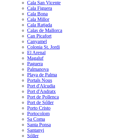
Cala San Vicente
Cala Figuera
Cala Bona
Cala Millor
Cala Ratjada
Calas de Mallorca
Can Picafort
Canyamel
Colonia St. Jordi
El Arenal
Magaluf
Paguera
Palmanova
Playa de Palma
Portals Nous
Port d'Alcudia
Port d'Andratx
Port de Pollenca
Port de Sóller
Porto Cristo
Portocolom
Sa Coma
Santa Ponsa
Santanyi
Sóller