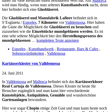
daher für viele Besucher einen besonderen Wert hat. Auf
Mallorca
wird man fündig, wenn man seltenes
Kunsthandwerk
sucht, denn
hier befindet sich eine
Glasbläserei
.
Die
Glasbläserei und Manufabrik Lafiore
befindet sich in
S’Esglaieta /
Esporles
,
7 Kilometer
vor
Valldemossa
. Hier haben
die Gäste die Möglichkeit die
Glasbläserei zu besuchen
und
zuzusehen wie die
Einzelstücke mundgeblasen werden
. Es ist
eine sehr seltene Möglichkeit hier den
Herstellungsprozess des
mundgeblasenen
…
kompletten Texte anzeigen
Esporles
,
Kunsthandwerk
,
Restaurants, Bars & Cafes
,
Sehenswürdigkeiten
,
Valldemosa
Kartäuserkloster von Valldemossa
24. Juni 2011
In
Valldemossa
auf
Mallorca
befindet sich das
Kartäuserkloser
Real Cartuja de Valldemossa
. Dieses Kloster ist heute für
Besucher zugänglich und man kann hier verschiedenste
Kunstobjekte, Antiquitäten, Gemälde
und wunderschöne
Gartenanlagen
bewundern.
Hier war sogar
Chopin
einige Zeit Gast und man kann heute noch