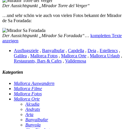
Der Aussichtspunkt „Mirador Torre del Verger“
…und sehr schön wie auch von vielen Fotos bekannt der Mirador
de Sa Foradada:
Der Aussichtspunkt „Mirador Sa Foradada“
…
kompletten Texte
anzeigen
Ausflugsziele
,
Banyalbufar
,
Capdella
,
Deia
,
Estellencs
,
Galilea
,
Mallorca Fotos
,
Mallorca Orte
,
Mallorca Urlaub
,
Restaurants, Bars & Cafes
,
Valldemosa
Kategorien
Mallorca Auswandern
Mallorca Filme
Mallorca Fotos
Mallorca Orte
Alcudia
Andratx
Arta
Banyalbufar
Bunyola