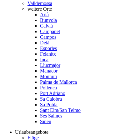
Valldemossa
weitere Orte
Artà
Bunyola
Calvià
Campanet
Campos
Deià
Esporles
Felanitx
Inca
Llucmajor
Manacor
Montuïri
Palma de Mallorca
Pollenca
Port Adriano
Sa Calobra
Sa Pobla
Sant Elm/San Telmo
Ses Salines
Sineu
Urlaubsangebote
Flüge