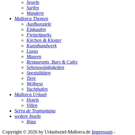
Segeln
Surfen
Wandern
Mallorca Themen
Ausflugsziele
Einkaufen
Freizeitparks
Kirchen & Kloster
Kunsthandwerk
Luxus
Museen
Restaurants, Bars & Cafes
Sehenswürdigkeiten
Spezialitäten
Tiere
Wellness
Yachthafen
Mallorca Urlaub
Hotels
Villen
Serra de Tramuntana
weitere Inseln
Ibiza
Copyright © 2026 by
Urlaubsziel-Mallorca.de
Impressum
-