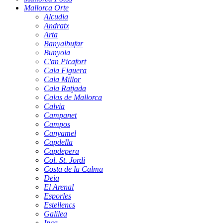
Mallorca Orte
Alcudia
Andratx
Arta
Banyalbufar
Bunyola
C'an Picafort
Cala Figuera
Cala Millor
Cala Ratjada
Calas de Mallorca
Calvia
Campanet
Campos
Canyamel
Capdella
Capdepera
Col. St. Jordi
Costa de la Calma
Deia
El Arenal
Esporles
Estellencs
Galilea
Inca