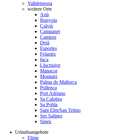
Valldemossa
weitere Orte
Artà
Bunyola
Calvià
Campanet
Campos
Deià
Esporles
Felanitx
Inca
Llucmajor
Manacor
Montuïri
Palma de Mallorca
Pollenca
Port Adriano
Sa Calobra
Sa Pobla
Sant Elm/San Telmo
Ses Salines
Sineu
Urlaubsangebote
Flüge