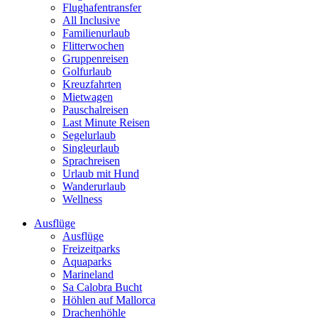
Flughafentransfer
All Inclusive
Familienurlaub
Flitterwochen
Gruppenreisen
Golfurlaub
Kreuzfahrten
Mietwagen
Pauschalreisen
Last Minute Reisen
Segelurlaub
Singleurlaub
Sprachreisen
Urlaub mit Hund
Wanderurlaub
Wellness
Ausflüge
Ausflüge
Freizeitparks
Aquaparks
Marineland
Sa Calobra Bucht
Höhlen auf Mallorca
Drachenhöhle