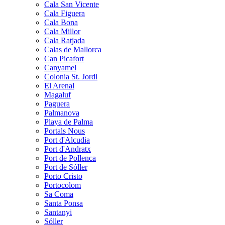
Cala San Vicente
Cala Figuera
Cala Bona
Cala Millor
Cala Ratjada
Calas de Mallorca
Can Picafort
Canyamel
Colonia St. Jordi
El Arenal
Magaluf
Paguera
Palmanova
Playa de Palma
Portals Nous
Port d'Alcudia
Port d'Andratx
Port de Pollenca
Port de Sóller
Porto Cristo
Portocolom
Sa Coma
Santa Ponsa
Santanyi
Sóller