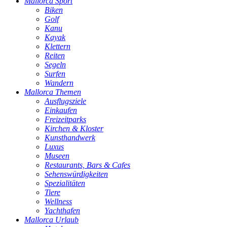
Mallorca Sport
Biken
Golf
Kanu
Kayak
Klettern
Reiten
Segeln
Surfen
Wandern
Mallorca Themen
Ausflugsziele
Einkaufen
Freizeitparks
Kirchen & Kloster
Kunsthandwerk
Luxus
Museen
Restaurants, Bars & Cafes
Sehenswürdigkeiten
Spezialitäten
Tiere
Wellness
Yachthafen
Mallorca Urlaub