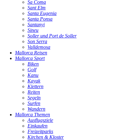
Sa Coma
Sant Elm
Santa Eugenia
Santa Ponsa
Santanyi
Sineu
Soller und Port de Soller
Son Serra
Valldemosa
Mallorca Reisen
Mallorca Sport
Biken
Golf
Kanu
Kayak
Klettern
Reiten
Segeln
Surfen
Wandern
Mallorca Themen
Ausflugsziele
Einkaufen
Freizeitparks
Kirchen & Kloster