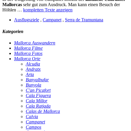
Mallorcas
sehr gut zum Ausdruck. Man kann einen Besuch der
Höhlen …
kompletten Texte anzeigen
Ausflugsziele
,
Campanet
,
Serra de Tramuntana
Kategorien
Mallorca Auswandern
Mallorca Filme
Mallorca Fotos
Mallorca Orte
Alcudia
Andratx
Arta
Banyalbufar
Bunyola
C'an Picafort
Cala Figuera
Cala Millor
Cala Ratjada
Calas de Mallorca
Calvia
Campanet
Campos