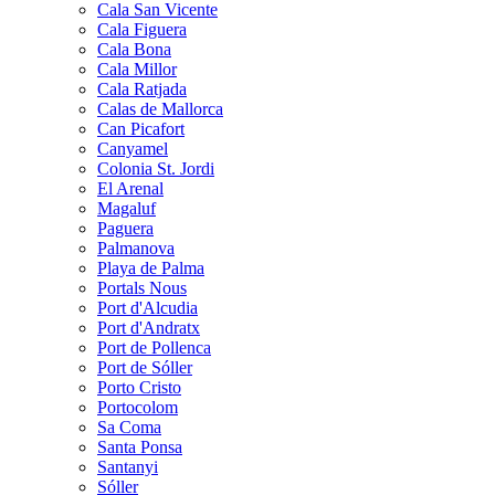
Cala San Vicente
Cala Figuera
Cala Bona
Cala Millor
Cala Ratjada
Calas de Mallorca
Can Picafort
Canyamel
Colonia St. Jordi
El Arenal
Magaluf
Paguera
Palmanova
Playa de Palma
Portals Nous
Port d'Alcudia
Port d'Andratx
Port de Pollenca
Port de Sóller
Porto Cristo
Portocolom
Sa Coma
Santa Ponsa
Santanyi
Sóller