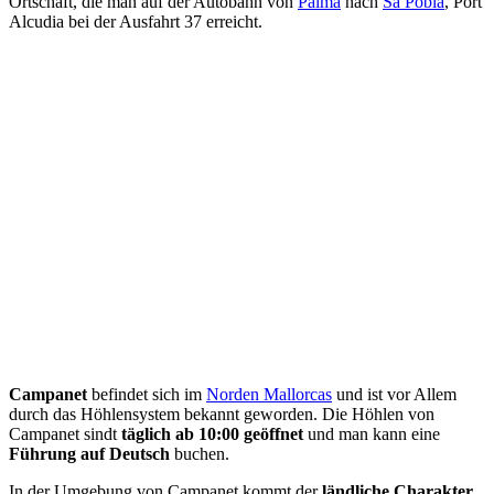
Ortschaft, die man auf der Autobahn von
Palma
nach
Sa Pobla
, Port
Alcudia bei der Ausfahrt 37 erreicht.
Campanet
befindet sich im
Norden Mallorcas
und ist vor Allem
durch das Höhlensystem bekannt geworden. Die Höhlen von
Campanet sindt
täglich ab 10:00 geöffnet
und man kann eine
Führung auf Deutsch
buchen.
In der Umgebung von Campanet kommt der
ländliche Charakter