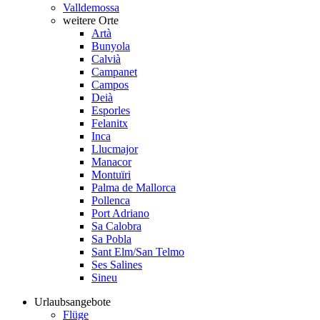
Valldemossa
weitere Orte
Artà
Bunyola
Calvià
Campanet
Campos
Deià
Esporles
Felanitx
Inca
Llucmajor
Manacor
Montuïri
Palma de Mallorca
Pollenca
Port Adriano
Sa Calobra
Sa Pobla
Sant Elm/San Telmo
Ses Salines
Sineu
Urlaubsangebote
Flüge