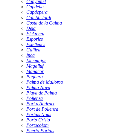
Canyamel
Capdella
Capdepera
Col. St. Jordi
Costa de la Calma
Deia
El Arenal
Esporles
Estellencs
Galilea
Inca
Llucmajor
Magalluf
Manacor
Paguera
Palma de Mallorca
Palma Nova
Playa de Palma
Pollensa
Port d'Andratx
Port de Pollenca
Portals Nous
Porto Cristo
Portocolom
Puerto Portals