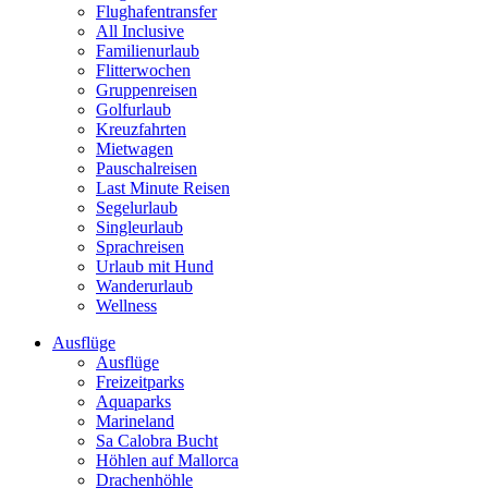
Flughafentransfer
All Inclusive
Familienurlaub
Flitterwochen
Gruppenreisen
Golfurlaub
Kreuzfahrten
Mietwagen
Pauschalreisen
Last Minute Reisen
Segelurlaub
Singleurlaub
Sprachreisen
Urlaub mit Hund
Wanderurlaub
Wellness
Ausflüge
Ausflüge
Freizeitparks
Aquaparks
Marineland
Sa Calobra Bucht
Höhlen auf Mallorca
Drachenhöhle